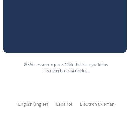
2025
pro × Método Pro.
. Todos
PLAYMOBIL®
Play®
los derechos reservados.
English
(
Inglés
)
Español
Deutsch
(
Alemán
)