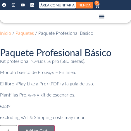
0
ÁREA COMUNITARIA
TIENDA
Inicio
/
Paquetes
/ Paquete Profesional Básico
Paquete Profesional Básico
Kit profesional
pro (580 piezas).
PLAYMOBIL®
Módulo básico de Pro.
– En línea.
Play®
El libro «Play Like a Pro» (PDF) y la guía de uso.
Plantillas Pro.
y kit de escenarios.
Play®
€
639
excluding VAT & Shipping costs may incur.